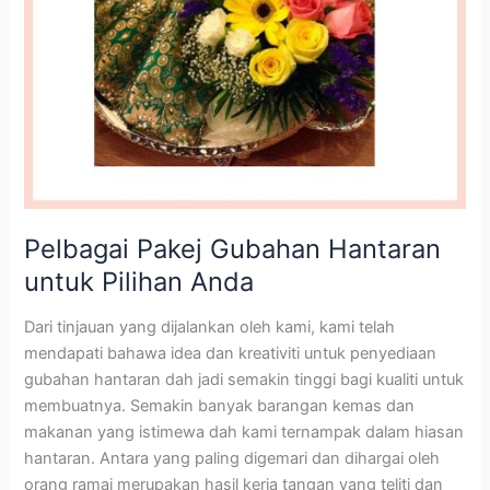
Pelbagai Pakej Gubahan Hantaran
untuk Pilihan Anda
Dari tinjauan yang dijalankan oleh kami, kami telah
mendapati bahawa idea dan kreativiti untuk penyediaan
gubahan hantaran dah jadi semakin tinggi bagi kualiti untuk
membuatnya. Semakin banyak barangan kemas dan
makanan yang istimewa dah kami ternampak dalam hiasan
hantaran. Antara yang paling digemari dan dihargai oleh
orang ramai merupakan hasil kerja tangan yang teliti dan