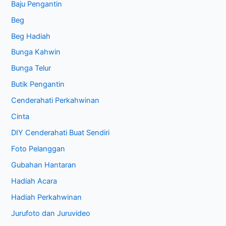
Baju Pengantin
Beg
Beg Hadiah
Bunga Kahwin
Bunga Telur
Butik Pengantin
Cenderahati Perkahwinan
Cinta
DIY Cenderahati Buat Sendiri
Foto Pelanggan
Gubahan Hantaran
Hadiah Acara
Hadiah Perkahwinan
Jurufoto dan Juruvideo