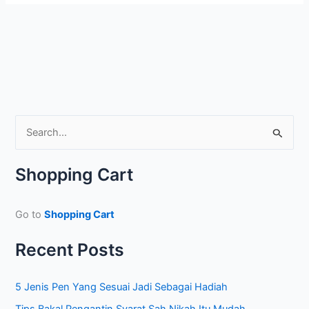
S
e
a
Shopping Cart
r
c
Go to
Shopping Cart
h
f
Recent Posts
o
r
5 Jenis Pen Yang Sesuai Jadi Sebagai Hadiah
:
Tips Bakal Pengantin Syarat Sah Nikah Itu Mudah