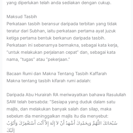
yang diperlukan telah anda sediakan dengan cukup.
Maksud Tasbih
Perkataan tasbih beransur daripada terbitan yang tidak
teratur dari Subhan, iaitu perkataan pertama ayat juzuk
ketiga pertama bentuk berkanun daripada tasbih.
Perkataan ini sebenarnya bermakna, sebagai kata kerja,
“untuk melakukan perjalanan cepat” dan, sebagai kata
nama, “tugas” atau “pekerjaan.”
Bacaan Rumi dan Makna Tentang Tasbih Kaffarah
Makna tentang tasbih kifarah rumi adalah:
Daripada Abu Hurairah RA meriwayatkan bahawa Rasulullah
SAW telah bersabda: “Sesiapa yang duduk dalam satu
majlis, dan melakukan banyak salah dan silap, maka
sebelum dia meninggalkan majlis itu dia menyebut:
سُبْحَانَكَ اللَّهُمَّ وَبِحَمْدِكَ أَشْهَدُ أَنْ لاَ إِلَهَ إِلاَّ أَنْتَ أَسْتَغْفِرُكَ وَأَتُوْبُ
إِلَيْكَ