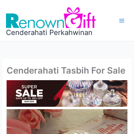
Skip
to
content
Cenderahati Perkahwinan
Cenderahati Tasbih For Sale