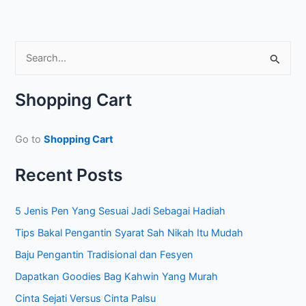
S
e
a
Shopping Cart
r
c
Go to
Shopping Cart
h
f
Recent Posts
o
r
5 Jenis Pen Yang Sesuai Jadi Sebagai Hadiah
:
Tips Bakal Pengantin Syarat Sah Nikah Itu Mudah
Baju Pengantin Tradisional dan Fesyen
Dapatkan Goodies Bag Kahwin Yang Murah
Cinta Sejati Versus Cinta Palsu