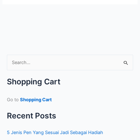
S
e
a
Shopping Cart
r
c
Go to
Shopping Cart
h
f
Recent Posts
o
r
5 Jenis Pen Yang Sesuai Jadi Sebagai Hadiah