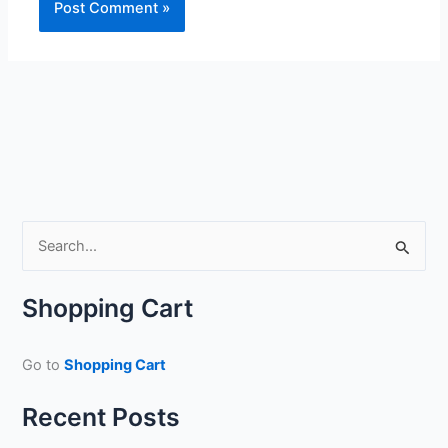
S
e
a
Shopping Cart
r
c
Go to
Shopping Cart
h
f
Recent Posts
o