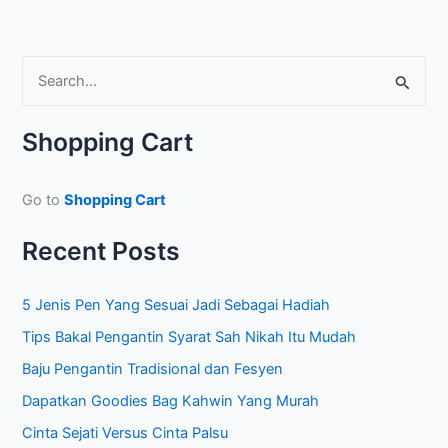
S
e
a
Shopping Cart
r
c
Go to
Shopping Cart
h
f
Recent Posts
o
r
5 Jenis Pen Yang Sesuai Jadi Sebagai Hadiah
:
Tips Bakal Pengantin Syarat Sah Nikah Itu Mudah
Baju Pengantin Tradisional dan Fesyen
Dapatkan Goodies Bag Kahwin Yang Murah
Cinta Sejati Versus Cinta Palsu