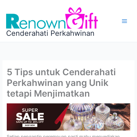
Skip
to
content
Cenderahati Perkahwinan
5 Tips untuk Cenderahati
Perkahwinan yang Unik
tetapi Menjimatkan
Setiap pengantin perempuan pasti mahu menyediakan