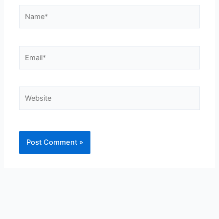
Name*
Email*
Website