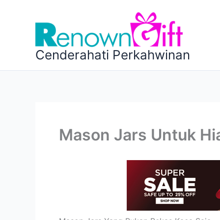
Skip
to
content
Cenderahati Perkahwinan
Mason Jars Untuk Hi