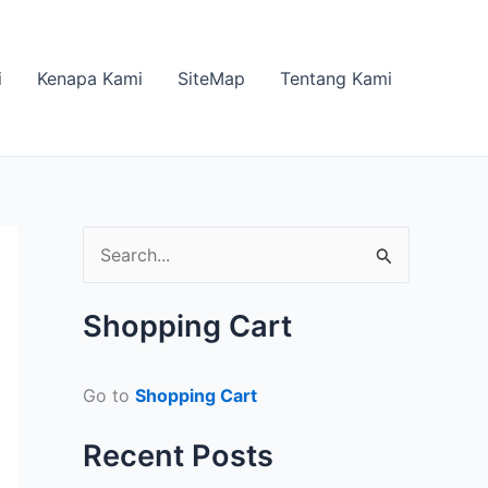
i
Kenapa Kami
SiteMap
Tentang Kami
S
e
a
Shopping Cart
r
c
Go to
Shopping Cart
h
Recent Posts
f
o