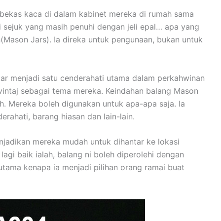
bekas kaca di dalam kabinet mereka di rumah sama
ti sejuk yang masih penuhi dengan jeli epal… apa yang
(Mason Jars). Ia direka untuk pengunaan, bukan untuk
kar menjadi satu cenderahati utama dalam perkahwinan
vintaj sebagai tema mereka. Keindahan balang Mason
h. Mereka boleh digunakan untuk apa-apa saja. Ia
rahati, barang hiasan dan lain-lain.
njadikan mereka mudah untuk dihantar ke lokasi
gi baik ialah, balang ni boleh diperolehi dengan
ama kenapa ia menjadi pilihan orang ramai buat