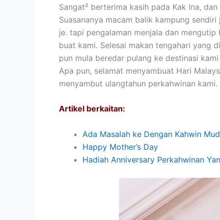
Sangat² berterima kasih pada Kak Ina, da
Suasananya macam balik kampung sendiri j
je. tapi pengalaman menjala dan mengutip
buat kami. Selesai makan tengahari yang d
pun mula beredar pulang ke destinasi kam
Apa pun, selamat menyambuat Hari Malaysi
menyambut ulangtahun perkahwinan kami.
Artikel berkaitan:
Ada Masalah ke Dengan Kahwin Mud
Happy Mother’s Day
Hadiah Anniversary Perkahwinan Ya