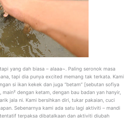
 tapi yang dah biasa – alaaa~. Paling seronok masa
mana, tapi dia punya excited memang tak terkata. Kami
ngan si ikan kekek dan juga “betam” [sebutan sofiya
n, main² dengan ketam, dengan bau badan yan hanyir,
k jala ni. Kami bersihkan diri, tukar pakaian, cuci
apan. Sebenarnya kami ada satu lagi aktiviti – mandi
entatif terpaksa dibatalkaan dan aktiviti diubah