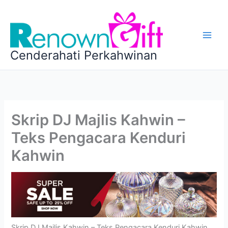
Skip
to
content
Cenderahati Perkahwinan
Skrip DJ Majlis Kahwin –
Teks Pengacara Kenduri
Kahwin
Skrip DJ Majlis Kahwin – Teks Pengacara Kenduri Kahwin.