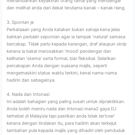
menambahkan keyakinan orang ramai yang mendengar
dan melihat anda dari dekat terutama kanak – kanak riang.
3. Spontan je
Perkataaan yang Anda katakan bukan sahaja kena jelas
bahkan perlulah sepontan agar ia tampak ‘natural’ semasa
bercakap. Tidak perlu kepada karangan, draf ataupun skrip
kerana ia bakal merosakkan ‘mood’ pendengar dan
kelihatan ‘skema’ serta formal, biar fleksibal. Selarikan
percakapan Anda dengan suasana majlis, seperti
mengemaskini status waktu terkini, kenal nama-nama
hadirin dan sebagainya.
4. Nada dan Intonasi
Ini adalah bahagian yang paling susah untuk dipraktikkan.
Anda boleh meniru nada dan intonasi mana2 gaya DJ
terhebat di Malaysia tapi pastikan anda tidak ter’over’
kerana dengan tindakan itu, para hadirin akan terkejut
tambahan pula kepada majlis yang dihadiri oleh penduduk