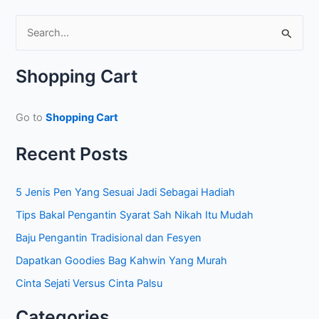
S
e
a
Shopping Cart
r
c
Go to
Shopping Cart
h
f
Recent Posts
o
r
5 Jenis Pen Yang Sesuai Jadi Sebagai Hadiah
:
Tips Bakal Pengantin Syarat Sah Nikah Itu Mudah
Baju Pengantin Tradisional dan Fesyen
Dapatkan Goodies Bag Kahwin Yang Murah
Cinta Sejati Versus Cinta Palsu
Categories