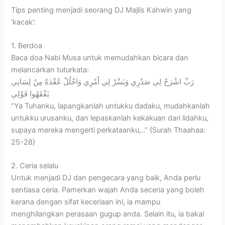
Tips penting menjadi seorang DJ Majlis Kahwin yang
‘kacak’:
1. Berdoa
Baca doa Nabi Musa untuk memudahkan bicara dan
melancarkan tuturkata:
رَبِّ اشْرَحْ لِي صَدْرِي وَيَسِّرْ لِي أَمْرِي وَاحْلُلْ عُقْدَةً مِنْ لِسَانِي
يَفْقَهُوا قَوْلِي
“Ya Tuhanku, lapangkanlah untukku dadaku, mudahkanlah
untukku urusanku, dan lepaskanlah kekakuan dari lidahku,
supaya mereka mengerti perkataanku,..” {Surah Thaahaa:
25-28}
2. Ceria selalu
Untuk menjadi DJ dan pengecara yang baik, Anda perlu
sentiasa ceria. Pamerkan wajah Anda seceria yang boleh
kerana dengan sifat keceriaan ini, ia mampu
menghilangkan perasaan gugup anda. Selain itu, ia bakal